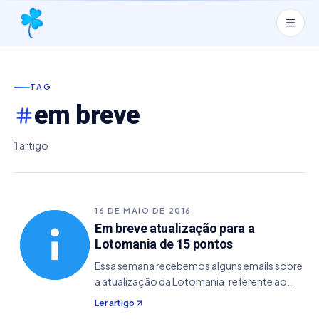
TAG
em breve
1
artigo
16 DE MAIO DE 2016
Em breve atualização para a
Lotomania de 15 pontos
Essa semana recebemos alguns emails sobre
a atualização da Lotomania, referente ao
acréscimo da premiação de 15 pontos.
Ler artigo
Informamos que o processo já esta em