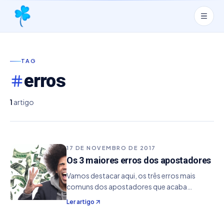
TAG
erros
1
artigo
17 DE NOVEMBRO DE 2017
Os 3 maiores erros dos apostadores
Vamos destacar aqui, os três erros mais
comuns dos apostadores que acaba
limitando suas apostas, jogando mais para
Ler artigo
perder do que ganhar. 1. Números aleatórios
sem fundamentos São apenas um conjunto