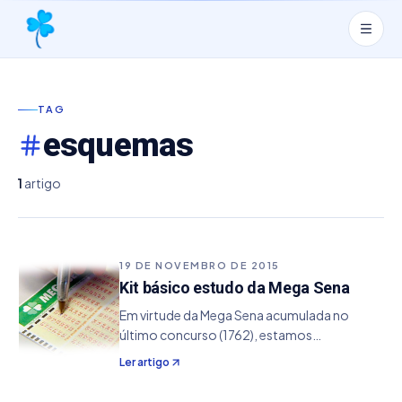
TAG
esquemas
1
artigo
19 DE NOVEMBRO DE 2015
Kit básico estudo da Mega Sena
Em virtude da Mega Sena acumulada no
último concurso (1762), estamos
disponibilizando gratuitamente um pacote
Ler artigo
de arquivos referentes a diversos estudos,
onde inclui: Estudo da Frequência: mostra