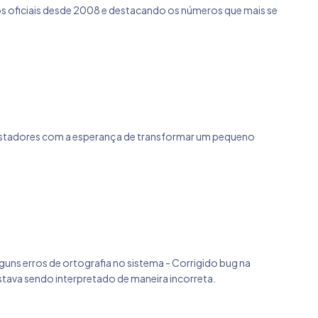
os oficiais desde 2008 e destacando os números que mais se
postadores com a esperança de transformar um pequeno
lguns erros de ortografia no sistema - Corrigido bug na
 estava sendo interpretado de maneira incorreta.