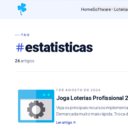
Home
Software
Loteria
TAG
estatisticas
26
artigos
1 DE AGOSTO DE 2026
Joga Loterias Profissional 2
Veja os principais recursos implementa
Demarcada muito mais rápida; Troca de
Correção do Super Sete que não sort
Ler artigo
parar do Super Sete, que não interrom