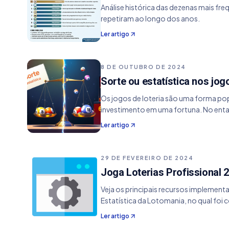
Análise histórica das dezenas mais fr
repetiram ao longo dos anos.
Ler artigo
8 DE OUTUBRO DE 2024
Sorte ou estatística nos jog
Os jogos de loteria são uma forma po
investimento em uma fortuna. No enta
Ler artigo
29 DE FEVEREIRO DE 2024
Joga Loterias Profissional 2
Veja os principais recursos implementa
Estatística da Lotomania, no qual foi c
Ler artigo