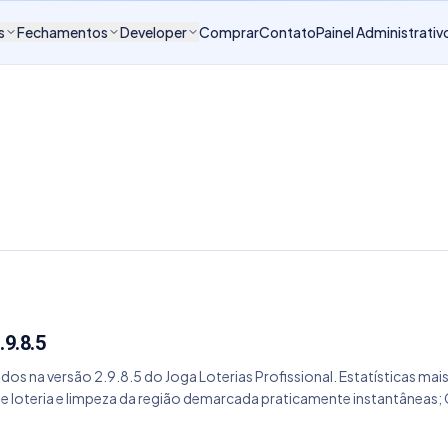
s
Fechamentos
Developer
Comprar
Contato
Painel Administrativ
.9.8.5
dos na versão 2.9.8.5 do Joga Loterias Profissional. Estatísticas mais
 loteria e limpeza da região demarcada praticamente instantâneas; G
eava o último dígito marcado em cada coluna; Correção do consumo
pia de imediato.