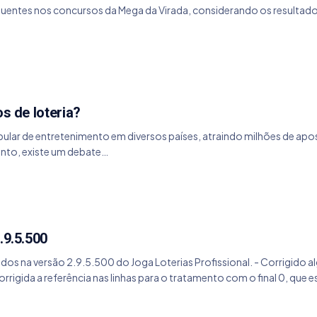
equentes nos concursos da Mega da Virada, considerando os resultad
os de loteria?
pular de entretenimento em diversos países, atraindo milhões de a
nto, existe um debate…
.9.5.500
dos na versão 2.9.5.500 do Joga Loterias Profissional. - Corrigido a
orrigida a referência nas linhas para o tratamento com o final 0, que