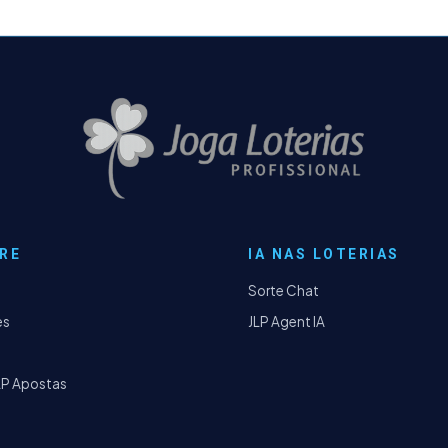
RE
IA NAS LOTERIAS
Sorte Chat
es
JLP Agent IA
LP Apostas