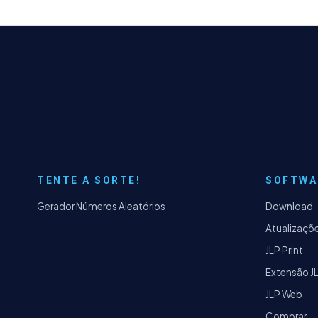
TENTE A SORTE!
SOFTWA
Gerador Números Aleatórios
Download
Atualizaçõ
JLP Print
Extensão J
JLP Web
Comprar