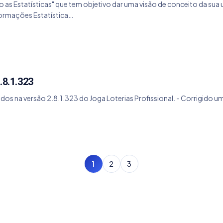
do as Estatísticas" que tem objetivo dar uma visão de conceito da su
formações Estatística…
.8.1.323
dos na versão 2.8.1.323 do Joga Loterias Profissional. - Corrigido u
1
2
3