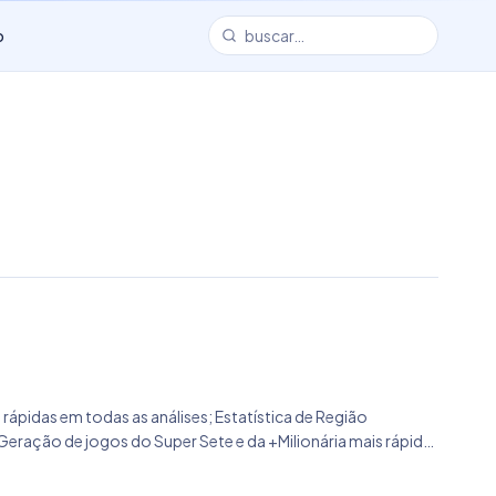
o
 rápidas em todas as análises; Estatística de Região
eração de jogos do Super Sete e da +Milionária mais rápida;
 de memória na geração da +Milionária; Correção do botão