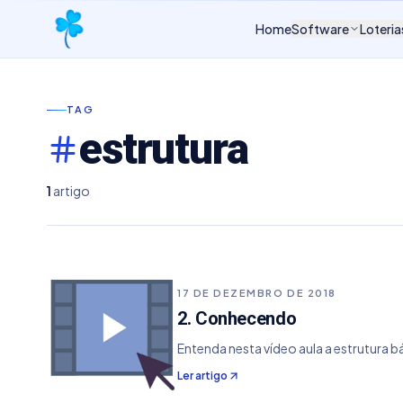
Home
Software
Loteria
TAG
estrutura
1
artigo
17 DE DEZEMBRO DE 2018
2. Conhecendo
Entenda nesta vídeo aula a estrutura b
Ler artigo