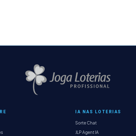
RE
IA NAS LOTERIAS
Sorte Chat
es
JLP Agent IA