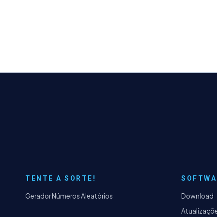
TENTE A SORTE!
SOFTWA
Gerador Números Aleatórios
Download
Atualizaçõ