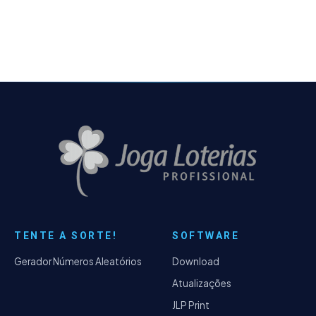
possibilidade de exportar os resultados
referente a Coluna Horizontal x Vertical do
módulo de Estatísticas.
TENTE A SORTE!
SOFTWARE
Gerador Números Aleatórios
Download
Atualizações
JLP Print