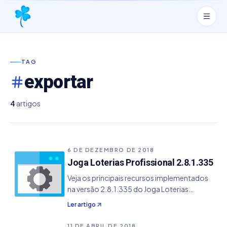
TAG
exportar
4
artigos
6 DE DEZEMBRO DE 2018
Joga Loterias Profissional 2.8.1.335
Veja os principais recursos implementados
na versão 2.8.1.335 do Joga Loterias
Profissional. - Resolvido o bug que não
Ler artigo
exportava a impressão de jogos do Dia da
Sorte no formato PDF.
11 DE ABRIL DE 2018