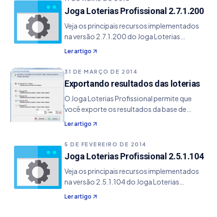
Joga Loterias Profissional 2.7.1.200
Veja os principais recursos implementados
na versão 2.7.1.200 do Joga Loterias
Profissional. - Adicionado a exportação em
Ler artigo
vários formatos como TXT, Excel, Word,
XML, DBF entre outros para alguns módulos
31 DE MARÇO DE 2014
de estatísticas e outros em gerais.
Exportando resultados das loterias
O Joga Loterias Profissional permite que
você exporte os resultados da base de
dados em vários formatos, de acordo a sua
Ler artigo
necessidade. Exportando Acesse o módulo
Resultado das Loterias. Na tela seguinte,
5 DE FEVEREIRO DE 2014
podemos…
Joga Loterias Profissional 2.5.1.104
Veja os principais recursos implementados
na versão 2.5.1.104 do Joga Loterias
Profissional. - Corrigido bug na exportação
Ler artigo
de resultados no módulo Resultados das
Loterias no format TXT - Adicionado a