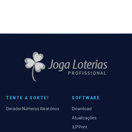
Coluna Regional Invertida - Possibilidade de
exportar os jogos excluídos de uma
filtragem em um arquivo de texto.
TENTE A SORTE!
SOFTWARE
Gerador Números Aleatórios
Download
Atualizações
JLP Print