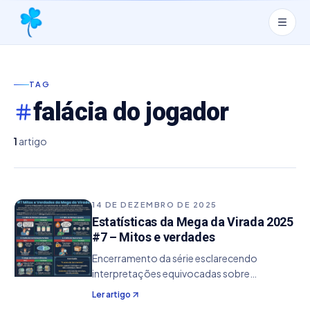
TAG
falácia do jogador
1
artigo
14 DE DEZEMBRO DE 2025
Estatísticas da Mega da Virada 2025
#7 – Mitos e verdades
Encerramento da série esclarecendo
interpretações equivocadas sobre
estatísticas e mostrando como entender
Ler artigo
corretamente os dados dos sorteios.