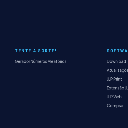
TENTE A SORTE!
SOFTWA
Gerador Números Aleatórios
Download
Atualizaçõ
JLP Print
Extensão J
JLP Web
Comprar