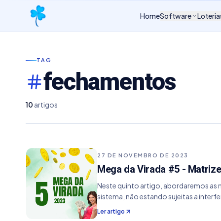
Home
Software
Loteria
TAG
fechamentos
10
artigos
27 DE NOVEMBRO DE 2023
Mega da Virada #5 - Matriz
Neste quinto artigo, abordaremos as m
sistema, não estando sujeitas a inter
Ler artigo