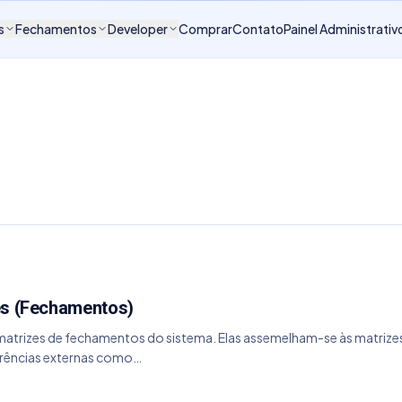
s
Fechamentos
Developer
Comprar
Contato
Painel Administrativ
es (Fechamentos)
atrizes de fechamentos do sistema. Elas assemelham-se às matrizes o
ferências externas como…