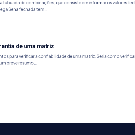
uma tabuada de combinações, que consiste em informar os valores 
Mega Sena fechada tem…
rantia de uma matriz
tos para verificar a confiabilidade de uma matriz. Seria como verificar
ar um breve resumo…