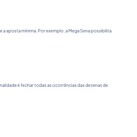
ue a aposta mínima. Por exemplo, a Mega Sena possibilita
alidade é fechar todas as ocorrências das dezenas de