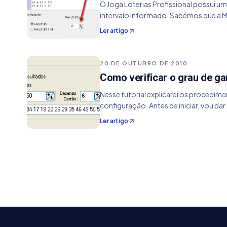
O Joga Loterias Profissional possui 
intervalo informado. Sabemos que a 
Ler artigo
20 DE OUTUBRO DE 2010
Como verificar o grau de ga
Nesse tutorial explicarei os procedimen
configuração. Antes de iniciar, vou d
Ler artigo