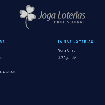
RE
IA NAS LOTERIAS
Sorte Chat
es
JLP Agent IA
LP Apostas