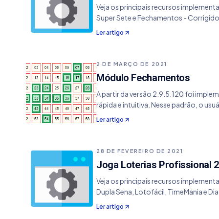
Veja os principais recursos implement
Super Sete e Fechamentos - Corrigido
Ler artigo
2 DE MARÇO DE 2021
Módulo Fechamentos
A partir da versão 2.9.5.120 foi imp
rápida e intuitiva. Nesse padrão, o usu
Ler artigo
28 DE FEVEREIRO DE 2021
Joga Loterias Profissional 2
Veja os principais recursos implement
Dupla Sena, Lotofácil, TimeMania e Di
Ler artigo