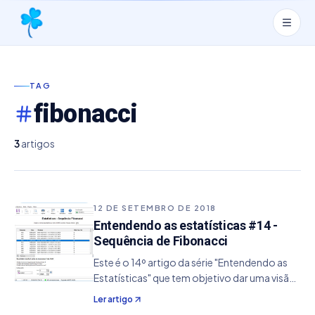
TAG
fibonacci
3
artigos
12 DE SETEMBRO DE 2018
Entendendo as estatísticas #14 -
Sequência de Fibonacci
Este é o 14º artigo da série "Entendendo as
Estatísticas" que tem objetivo dar uma visão
de conceito da sua utilização, ajudando de
Ler artigo
um modo específico no aperfeiçoamento