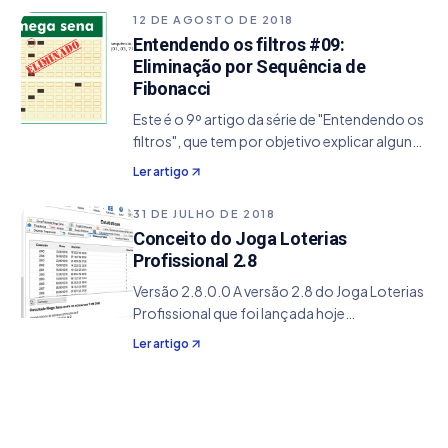
de seus jogos. 1. Informações Estatística…
12 DE AGOSTO DE 2018
Entendendo os filtros #09:
Eliminação por Sequência de
Fibonacci
Este é o 9º artigo da série de "Entendendo os
filtros", que tem por objetivo explicar alguns
conceitos dos filtros do sistema do Joga
Ler artigo
Loterias Profissional. 1. Informações Filtro:
Eliminação por Sequência de Fibonacci…
31 DE JULHO DE 2018
Conceito do Joga Loterias
Profissional 2.8
Versão 2.8.0.0 A versão 2.8 do Joga Loterias
Profissional que foi lançada hoje
(31/07/2018) tem como destaque principal
Ler artigo
os módulos de Filtros e Estatísticas . Desde
da versão 2.5 que o sistema não sofre
atualizações…