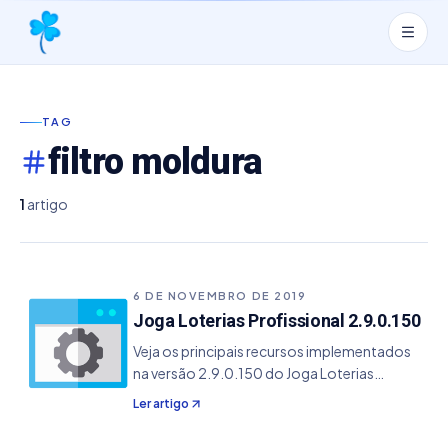
TAG
filtro moldura
1
artigo
6 DE NOVEMBRO DE 2019
Joga Loterias Profissional 2.9.0.150
Veja os principais recursos implementados
na versão 2.9.0.150 do Joga Loterias
Profissional. - Resolvido bug na tabuada de
Ler artigo
combinações que dava erro em copiar
dados para Área de Transferência -