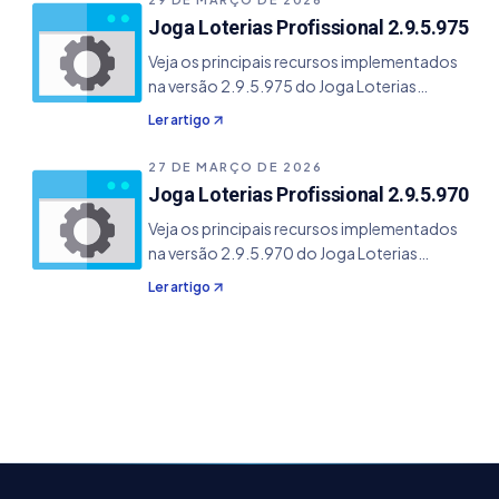
mouse para navegação de módulos -
Joga Loterias Profissional 2.9.5.975
Desabilitado scroll do mouse em
Veja os principais recursos implementados
componentes que ocasionava mudanças
na versão 2.9.5.975 do Joga Loterias
desnecessárias - Corrigido bug em Novo que
Profissional. - Fix bug da tabuada de
mudava o módulo errado.
Ler artigo
combinações que só aceitava valores 1 -
Ajustado loading dos parâmetros de
27 DE MARÇO DE 2026
resultados.
Joga Loterias Profissional 2.9.5.970
Veja os principais recursos implementados
na versão 2.9.5.970 do Joga Loterias
Profissional. - Corrigido erro de patch de
Ler artigo
atualizações devido a mudança de
servidores.