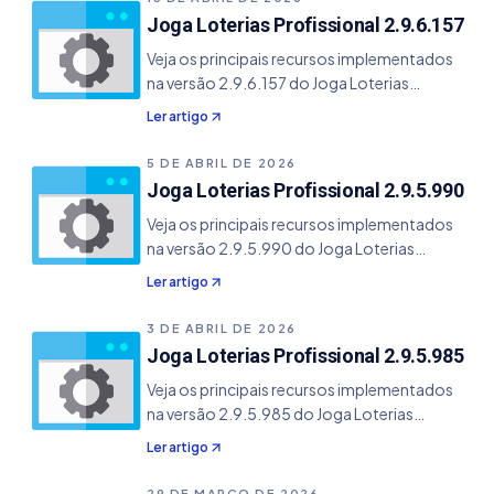
Joga Loterias Profissional 2.9.6.157
Veja os principais recursos implementados
na versão 2.9.6.157 do Joga Loterias
Profissional. - Correção do erro de
Ler artigo
conversão de valor na conferência de jogos -
Correção do erro de conversão de valor nas
5 DE ABRIL DE 2026
estatísticas de região.
Joga Loterias Profissional 2.9.5.990
Veja os principais recursos implementados
na versão 2.9.5.990 do Joga Loterias
Profissional. - Inclusão de menu de arquivos
Ler artigo
recentes - Correção de alguns bugs e
melhorias.
3 DE ABRIL DE 2026
Joga Loterias Profissional 2.9.5.985
Veja os principais recursos implementados
na versão 2.9.5.985 do Joga Loterias
Profissional. - Nova calculadora no sistema
Ler artigo
com cálculos de combinações,
permutações, etc - Habilitado scroll do
29 DE MARÇO DE 2026