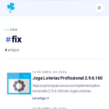
TAG
fix
6
artigos
14 DE ABRIL DE 2026
Joga Loterias Profissional 2.9.6.160
Veja os principais recursos implementados
na versão 2.9.6.160 do Joga Loterias
Profissional. - Correção na exportação de
Ler artigo
estatísticas onde campos de texto não
apareciam no arquivo exportado.
13 DE ABRIL DE 2026