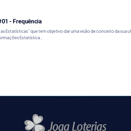
#01 - Frequência
o as Estatísticas” que tem objetivo dar uma visão de conceito da sua
formações Estatística…