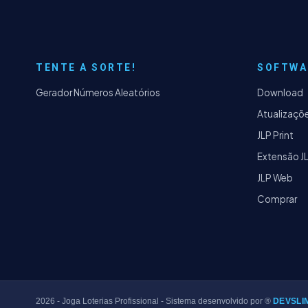
TENTE A SORTE!
SOFTWA
Gerador Números Aleatórios
Download
Atualizaçõ
JLP Print
Extensão J
JLP Web
Comprar
2026
- Joga Loterias Profissional - Sistema desenvolvido por ®
DEVSLI