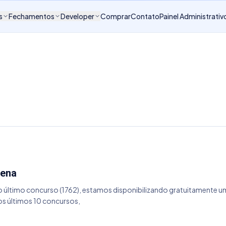
s
Fechamentos
Developer
Comprar
Contato
Painel Administrativ
Sena
 último concurso (1762), estamos disponibilizando gratuitamente um
nos últimos 10 concursos,