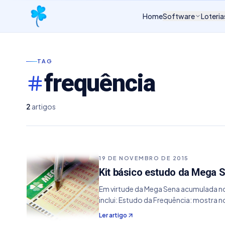
Home
Software
Loteria
TAG
frequência
2
artigos
19 DE NOVEMBRO DE 2015
Kit básico estudo da Mega 
Em virtude da Mega Sena acumulada no
inclui: Estudo da Frequência: mostra 
Ler artigo