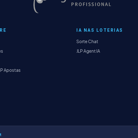
RE
IA NAS LOTERIAS
Sorte Chat
es
JLP Agent IA
LP Apostas
M