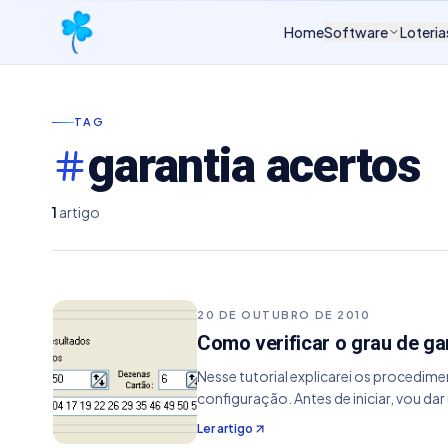
Home
Software
Loteria
TAG
garantia acertos
1
artigo
20 DE OUTUBRO DE 2010
Como verificar o grau de ga
Nesse tutorial explicarei os procedimen
configuração. Antes de iniciar, vou d
Ler artigo