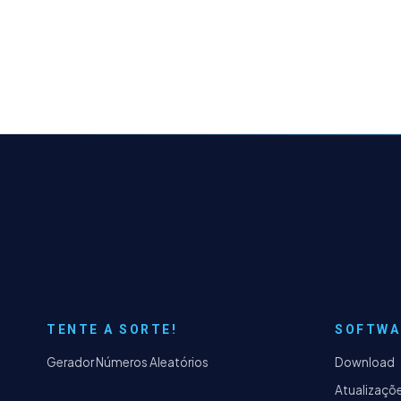
TENTE A SORTE!
SOFTWA
Gerador Números Aleatórios
Download
Atualizaçõ