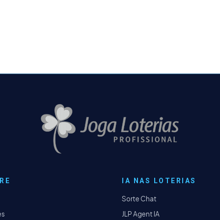
RE
IA NAS LOTERIAS
Sorte Chat
es
JLP Agent IA