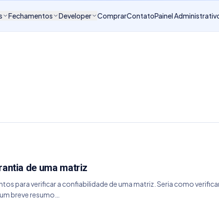
s
Fechamentos
Developer
Comprar
Contato
Painel Administrativ
rantia de uma matriz
tos para verificar a confiabilidade de uma matriz. Seria como verificar
ar um breve resumo…