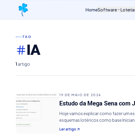
Home
Software
Loteria
TAG
IA
1
artigo
19 DE MAIO DE 2026
Estudo da Mega Sena com J
Hoje vamos explicar como fazer um estu
esquemas lotéricos como base Inicia
Ler artigo