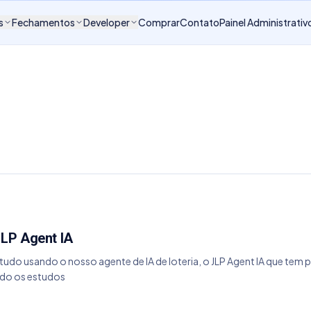
s
Fechamentos
Developer
Comprar
Contato
Painel Administrativ
LP Agent IA
do usando o nosso agente de IA de loteria, o JLP Agent IA que tem por 
ndo os estudos