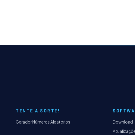
TENTE A SORTE!
SOFTWA
Gerador Números Aleatórios
Download
Atualizaçõ