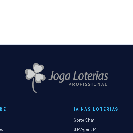
RE
IA NAS LOTERIAS
Sorte Chat
es
JLP Agent IA