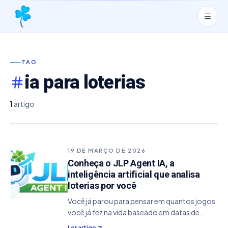
TAG
ia para loterias
1
artigo
19 DE MARÇO DE 2026
Conheça o JLP Agent IA, a
inteligência artificial que analisa
loterias por você
Você já parou para pensar em quantos jogos
você já fez na vida baseado em datas de
aniversário, "feeling" ou aquela sequência
Ler artigo