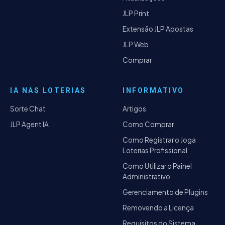
JLP Print
Extensão JLP Apostas
JLP Web
Comprar
IA NAS LOTERIAS
INFORMATIVO
Sorte Chat
Artigos
JLP Agent IA
Como Comprar
Como Registrar o Joga
Loterias Profissional
Como Utilizar o Painel
Administrativo
Gerenciamento de Plugins
Removendo a Licença
Requisitos do Sistema