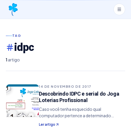
TAG
idpc
1
artigo
14 DE NOVEMBRO DE 2017
Descobrindo IDPC e serial do Joga
Loterias Profissional
Caso você tenha esquecido qual
computador pertence a determinado
registro, o Joga Loterias Profissional possui
Ler artigo
informações de qual IDPC pertence