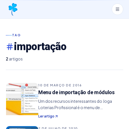
TAG
importação
2
artigos
10 DE MARÇO DE 2016
Menu de importação de módulos
Um dos recursos interessantes do Joga
Loterias Profissional é o menu de
importação de módulos, que consiste em
Ler artigo
armazenar em blocos de memória os jogos
ativos em cada módulo, que devem ser
2 DE JULHO DE 2010