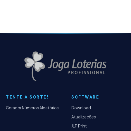
reconhecimento das máquinas CEF -
Resolvido o problema do campo Time do
Coração que ocupava os controles de
navegação, quando a janela ficava no modo
maximizado - Adicionado algumas
mensagens de alerta para evitar alguns erros
específicos.
TENTE A SORTE!
SOFTWARE
Gerador Números Aleatórios
Download
Atualizações
JLP Print