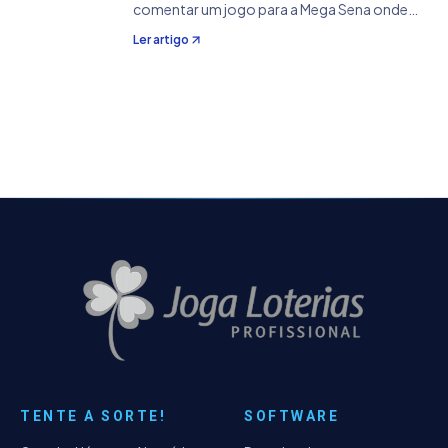
comentar um jogo para a Mega Sena onde
iremos usar dois conceitos para a geração
Ler artigo
de nossos jogos: Matrizes La Jolla e os Jogos
Aleatórios por Linha . Infelizmente o nosso
jogo não…
TENTE A SORTE!
SOFTWARE