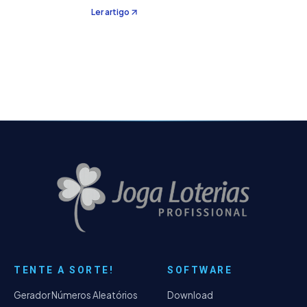
aleatórios com dezenas definidas pelo
Ler artigo
próprio usuário. Neste caso, ao invés de
fazer um jogo contendo todas as dezenas
do tipo do jogo…
TENTE A SORTE!
SOFTWARE
Gerador Números Aleatórios
Download