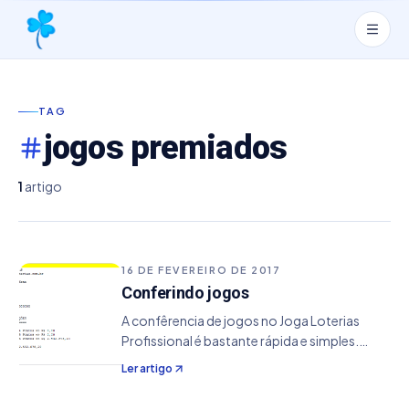
TAG
jogos premiados
1
artigo
16 DE FEVEREIRO DE 2017
Conferindo jogos
A confêrencia de jogos no Joga Loterias
Profissional é bastante rápida e simples.
Neste módulo, o usuário tem a conferência
Ler artigo
de um jogo, onde o sistema informa se teve
ou não cartões premiados. Para isso, siga