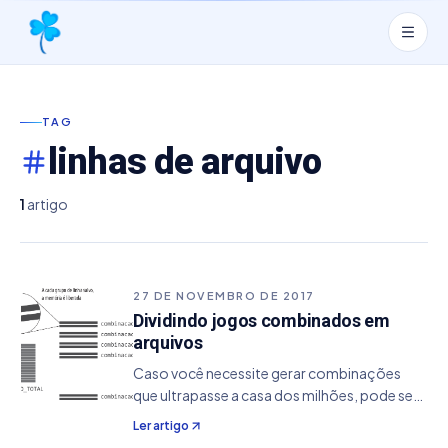
TAG
linhas de arquivo
1
artigo
27 DE NOVEMBRO DE 2017
Dividindo jogos combinados em
arquivos
Caso você necessite gerar combinações
que ultrapasse a casa dos milhões, pode ser
que seu sistema não suporte a quantidade
Ler artigo
requisitada. Isso se deve por alguns motivos,