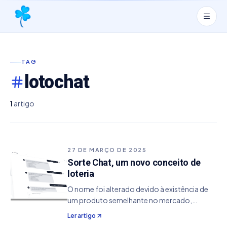
TAG
lotochat
1
artigo
27 DE MARÇO DE 2025
Sorte Chat, um novo conceito de
loteria
O nome foi alterado devido à existência de
um produto semelhante no mercado,
visando garantir a distinção da marca e evitar
Ler artigo
possíveis conflitos de propriedade