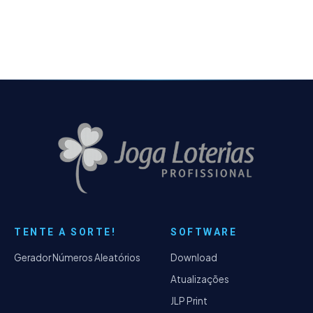
autorização devida…
TENTE A SORTE!
SOFTWARE
Gerador Números Aleatórios
Download
Atualizações
JLP Print