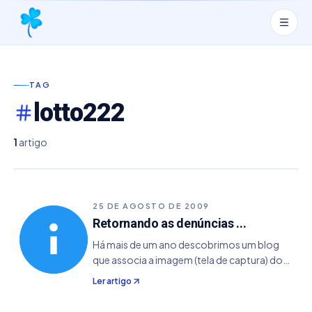
TAG
lotto222
1
artigo
25 DE AGOSTO DE 2009
Retornando as denúncias ...
Há mais de um ano descobrimos um blog
que associa a imagem (tela de captura) do
Joga Loterias versão antiga (1.3) com um tal
Ler artigo
de Lotto222. O mesmo também copiou
também alguns pedaços de artigos sem