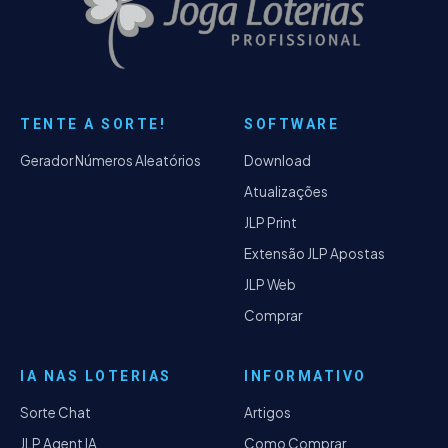
TENTE A SORTE!
SOFTWARE
Gerador Números Aleatórios
Download
Atualizações
JLP Print
Extensão JLP Apostas
JLP Web
Comprar
IA NAS LOTERIAS
INFORMATIVO
Sorte Chat
Artigos
JLP Agent IA
Como Comprar