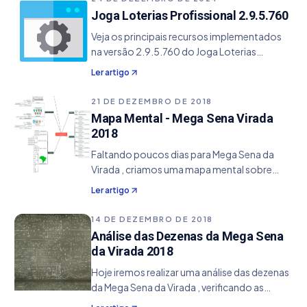
informações dos últimos 100…
Joga Loterias Profissional 2.9.5.760
Veja os principais recursos implementados
na versão 2.9.5.760 do Joga Loterias
Profissional. - Inclusão do modelo da Mega
Ler artigo
Virada 2020 de template de impressão.
21 DE DEZEMBRO DE 2018
Mapa Mental - Mega Sena Virada
2018
Faltando poucos dias para Mega Sena da
Virada , criamos uma mapa mental sobre
alguns pontos interessantes sobre este jogo
Ler artigo
especial. Antes de iniciar vamos explicar o
que é um mapa mental. O mapa mental nada
14 DE DEZEMBRO DE 2018
mais é do…
Análise das Dezenas da Mega Sena
da Virada 2018
Hoje iremos realizar uma análise das dezenas
da Mega Sena da Virada , verificando as
ocorrências de cada dezena. Essa