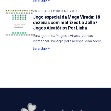
Ler artigo
ocorrência foi feita no módulo Estatísticas ,
no grupo de Ocorrência das Dezenas . Caso
20 DE DEZEMBRO DE 2016
queira saber…
Jogo especial da Mega Virada: 18
dezenas com matrizes La Jolla /
Jogos Aleatórios Por Linha
Para ajudar na Mega da Virada, vamos
comentar um jogo para a Mega Sena onde
iremos usar dois conceitos para a geração
Ler artigo
de nossos jogos: Matrizes La Jolla e os Jogos
Aleatórios por Linha . Infelizmente o nosso
jogo não…