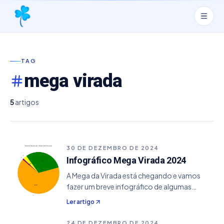
TAG
mega virada
5
artigos
30 DE DEZEMBRO DE 2024
Infográfico Mega Virada 2024
A Mega da Virada está chegando e vamos
fazer um breve infográfico de algumas
informações relevantes sobre os últimos
Ler artigo
sorteios. Afim de fornecer dados mais
coerentes e detalhados, pegamos
24 DE DEZEMBRO DE 2024