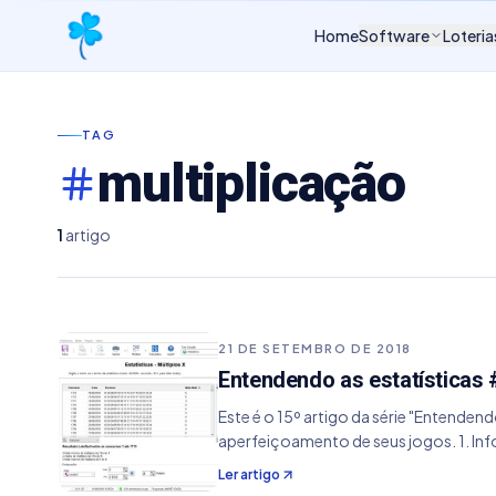
Home
Software
Loteria
TAG
multiplicação
1
artigo
21 DE SETEMBRO DE 2018
Entendendo as estatísticas #
Este é o 15º artigo da série "Entenden
aperfeiçoamento de seus jogos. 1. In
Ler artigo