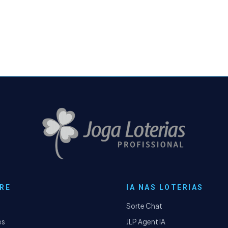
RE
IA NAS LOTERIAS
Sorte Chat
es
JLP Agent IA