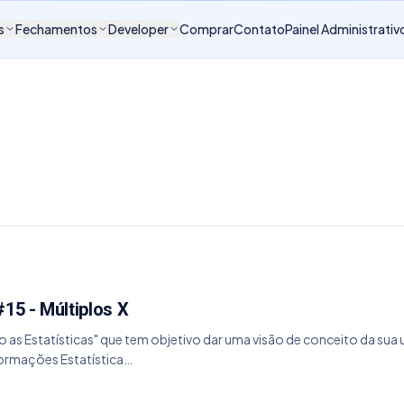
s
Fechamentos
Developer
Comprar
Contato
Painel Administrativ
15 - Múltiplos X
do as Estatísticas" que tem objetivo dar uma visão de conceito da su
formações Estatística…