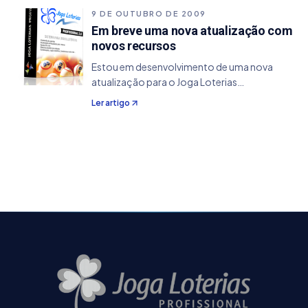
automaticamente à partir do próprio
9 DE OUTUBRO DE 2009
programa, no menu…
Em breve uma nova atualização com
novos recursos
Estou em desenvolvimento de uma nova
atualização para o Joga Loterias
Profissional, no qual estou implementando
Ler artigo
alguns recursos extras: Ánalise de dezenas,
no qual o usuário define o concurso de início
e fim…