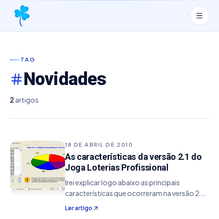
TAG
Novidades
2
artigos
18 DE ABRIL DE 2010
As características da versão 2.1 do
Joga Loterias Profissional
Irei explicar logo abaixo as principais
características que ocorreram na versão 2.1
do Joga Loterias Profissional. Os usuários da
Ler artigo
versão 2.0 pode fazer o upgrade