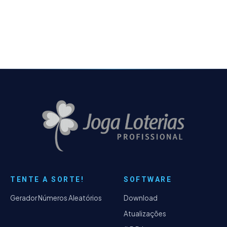
da Quina em fase final Infelizmente a maioria
das Lotéricas…
TENTE A SORTE!
SOFTWARE
Gerador Números Aleatórios
Download
Atualizações