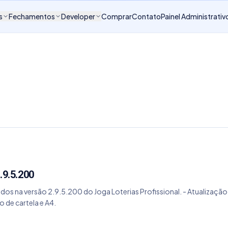
s
Fechamentos
Developer
Comprar
Contato
Painel Administrativ
.9.5.200
tados na versão 2.9.5.200 do Joga Loterias Profissional. - Atualiz
de cartela e A4.