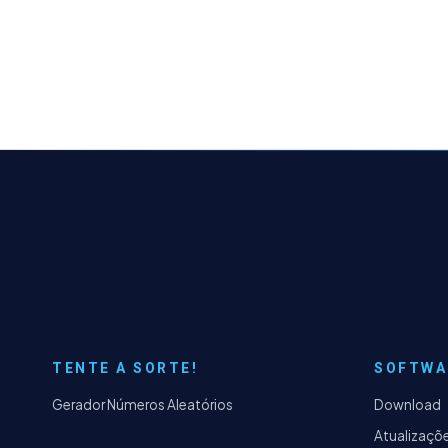
TENTE A SORTE!
SOFTWA
Gerador Números Aleatórios
Download
Atualizaçõ