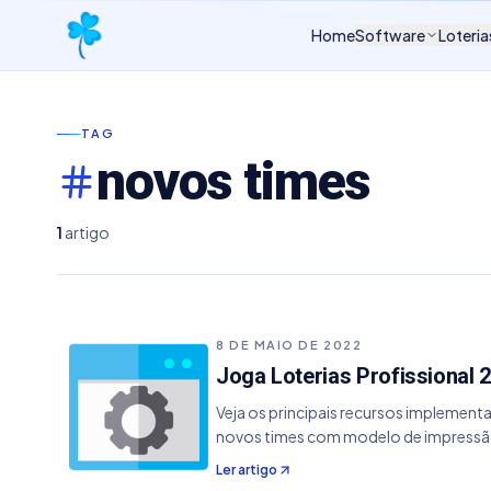
Home
Software
Loteria
TAG
novos times
1
artigo
8 DE MAIO DE 2022
Joga Loterias Profissional 2
Veja os principais recursos implemen
novos times com modelo de impressão 
Ler artigo