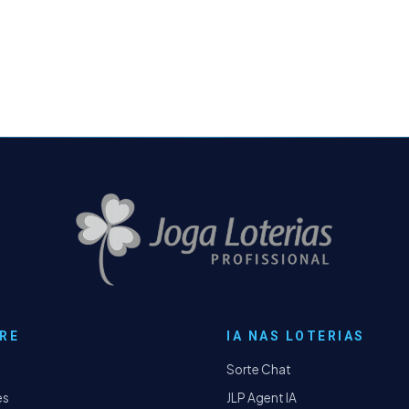
RE
IA NAS LOTERIAS
Sorte Chat
es
JLP Agent IA