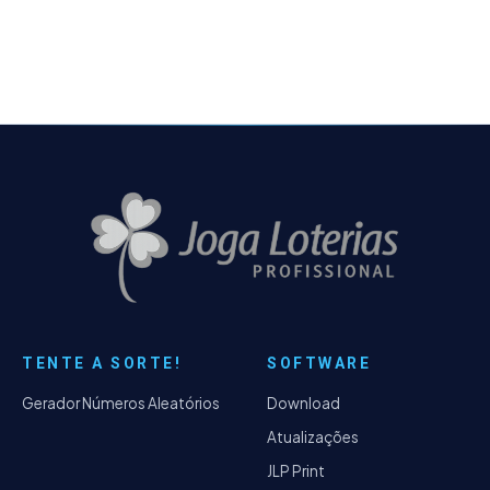
cartão de impressão como padrão (default)
- Resolvido problema no envio do relatório
de erros via SMTP.
TENTE A SORTE!
SOFTWARE
Gerador Números Aleatórios
Download
Atualizações
JLP Print