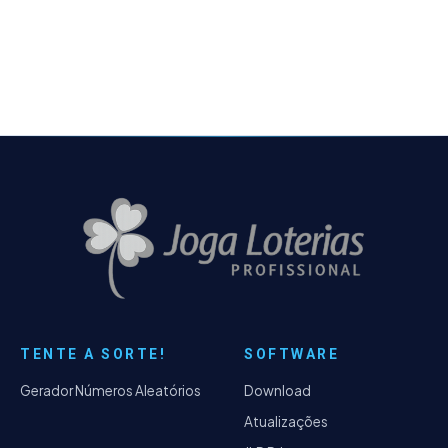
pares e ímpares, além do equilíbrio entre
dezenas baixas…
TENTE A SORTE!
SOFTWARE
Gerador Números Aleatórios
Download
Atualizações