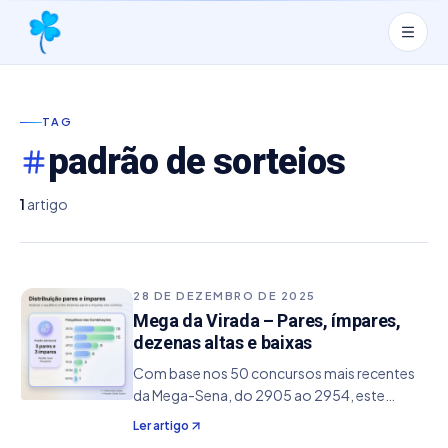
TAG
padrão de sorteios
1
artigo
28 DE DEZEMBRO DE 2025
Mega da Virada – Pares, ímpares,
dezenas altas e baixas
Com base nos 50 concursos mais recentes
da Mega-Sena, do 2905 ao 2954, este
artigo analisa a estrutura dos sorteios,
Ler artigo
observando a distribuição entre números