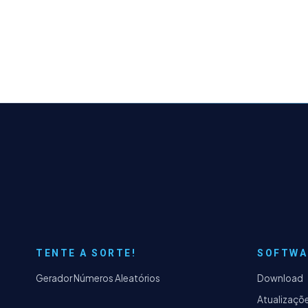
TENTE A SORTE!
SOFTWA
Gerador Números Aleatórios
Download
Atualizaçõ