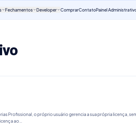
s
Fechamentos
Developer
Comprar
Contato
Painel Administrativ
ivo
erias Profissional, o próprio usuário gerencia a sua própria licença, 
 licença ao…