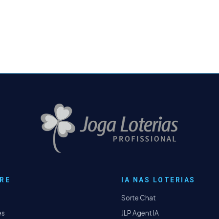
RE
IA NAS LOTERIAS
Sorte Chat
es
JLP Agent IA