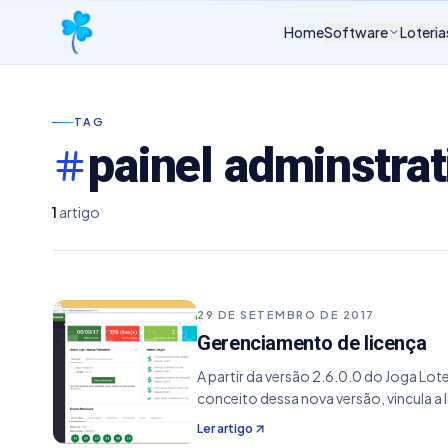
Home
Software
Loteria
TAG
painel adminstrat
1
artigo
29 DE SETEMBRO DE 2017
Gerenciamento de licença
A partir da versão 2.6.0.0 do Joga Lot
conceito dessa nova versão, vincula a
Ler artigo