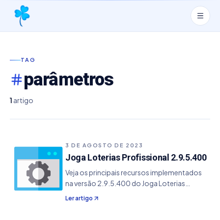
TAG
parâmetros
1
artigo
3 DE AGOSTO DE 2023
Joga Loterias Profissional 2.9.5.400
Veja os principais recursos implementados
na versão 2.9.5.400 do Joga Loterias
Profissional. - Ajuste de parâmetros e
Ler artigo
configurações nas loterias da Mega Sena,
Lotofácil, Lotomania, Timemania, Quina e