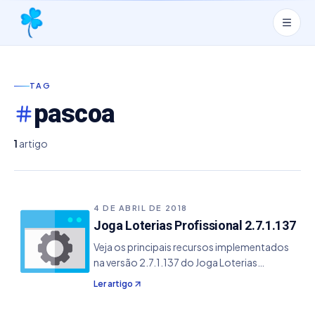
TAG
pascoa
1
artigo
4 DE ABRIL DE 2018
Joga Loterias Profissional 2.7.1.137
Veja os principais recursos implementados
na versão 2.7.1.137 do Joga Loterias
Profissional. - Melhorado o ajuste do
Ler artigo
template em A4 da Dupla Sena de Páscoa no
primeiro bloco.