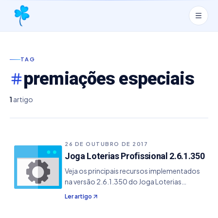
TAG
premiações especiais
1
artigo
26 DE OUTUBRO DE 2017
Joga Loterias Profissional 2.6.1.350
Veja os principais recursos implementados
na versão 2.6.1.350 do Joga Loterias
Profissional. - Adicionado o suporte para as
Ler artigo
premiações especiais para os jogos da Mega
Sena, Quina, Dupla Sena e Lotofácil para os