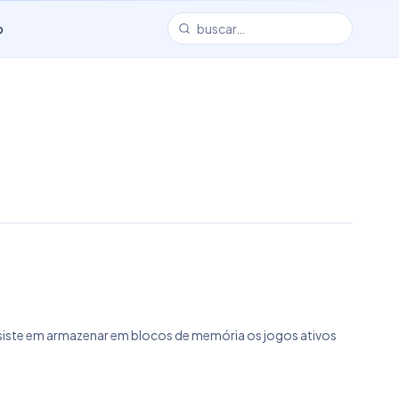
o
nsiste em armazenar em blocos de memória os jogos ativos