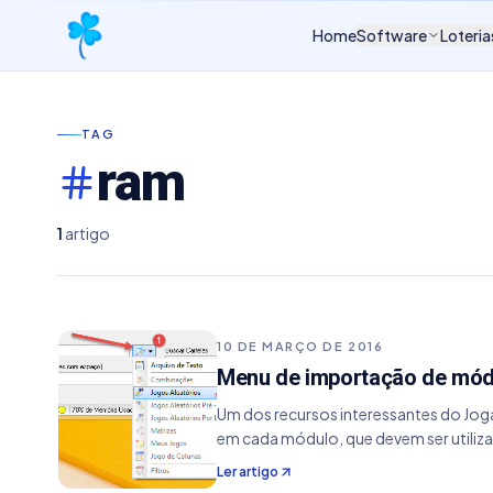
Home
Software
Loteria
TAG
ram
1
artigo
10 DE MARÇO DE 2016
Menu de importação de mód
Um dos recursos interessantes do Jog
em cada módulo, que devem ser utili
Ler artigo