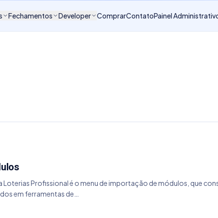
s
Fechamentos
Developer
Comprar
Contato
Painel Administrativ
ulos
a Loterias Profissional é o menu de importação de módulos, que co
zados em ferramentas de…