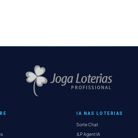
RE
IA NAS LOTERIAS
Sorte Chat
es
JLP Agent IA