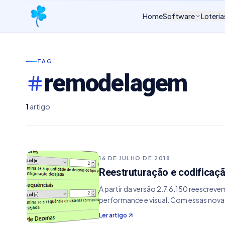
Home
Software
Loteria
TAG
remodelagem
1
artigo
16 DE JULHO DE 2018
Reestruturação e codificaçã
A partir da versão 2.7.6.150 reescre
performance e visual. Com essas no
Ler artigo