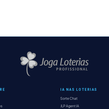
RE
IA NAS LOTERIAS
Sorte Chat
es
JLP Agent IA