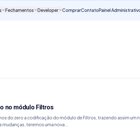
s
Fechamentos
Developer
Comprar
Contato
Painel Administrativ
o no módulo Filtros
vemos do zero a codificação do módulo de Filtros, trazendo assim u
vas mudanças, teremos uma nova…