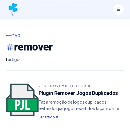
TAG
remover
1
artigo
21 DE NOVEMBRO DE 2018
Plugin Remover Jogos Duplicados
Faz a remoção de jogos duplicados,
evitando que jogos repetidos façam parte
de seu esquema lotérico. Por padrão o Joga
Ler artigo
Loterias Profissional não repete jogos,
porém se estiver fazendo a junção de vários