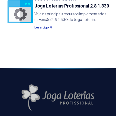
Joga Loterias Profissional 2.8.1.330
Veja os principais recursos implementados
na versão 2.8.1.330 do Joga Loterias
Profissional. - Resolvido o bug que ocorria
Ler artigo
na renovação da licença quando o serial
estava desativado e expirado - Resolvido o
bug para o cálculo total do valor das
combinações, quando o mesmo usava as
dezenas fixas.