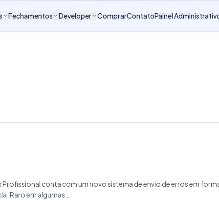
s
Fechamentos
Developer
Comprar
Contato
Painel Administrativ
 Profissional conta com um novo sistema de envio de erros em forma
ncia. Raro em algumas…