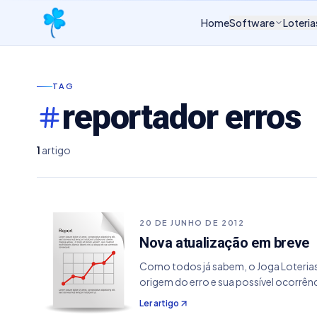
Home
Software
Loteria
TAG
reportador erros
1
artigo
20 DE JUNHO DE 2012
Nova atualização em breve
Como todos já sabem, o Joga Loterias
origem do erro e sua possível ocorrê
Ler artigo