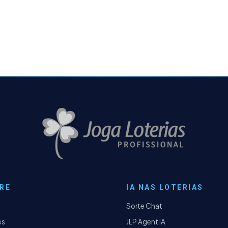
RE
IA NAS LOTERIAS
Sorte Chat
es
JLP Agent IA