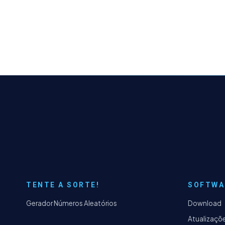
TENTE A SORTE!
SOFTWA
Gerador Números Aleatórios
Download
Atualizaçõ