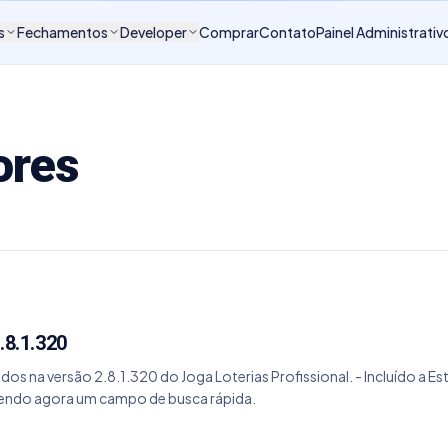
s
Fechamentos
Developer
Comprar
Contato
Painel Administrativ
ores
.8.1.320
dos na versão 2.8.1.320 do Joga Loterias Profissional. - Incluído a Es
ntendo agora um campo de busca rápida.