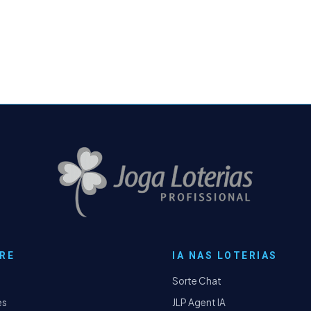
RE
IA NAS LOTERIAS
Sorte Chat
es
JLP Agent IA