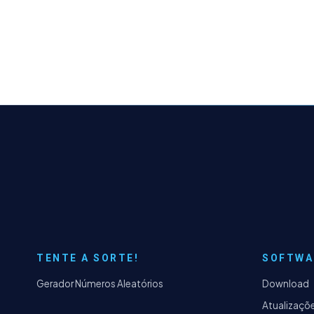
TENTE A SORTE!
SOFTWA
Gerador Números Aleatórios
Download
Atualizaçõ