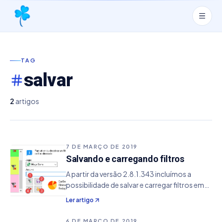
TAG
salvar
2
artigos
7 DE MARÇO DE 2019
Salvando e carregando filtros
A partir da versão 2.8.1.343 incluímos a
possibilidade de salvar e carregar filtros em
arquivos individuais. Antes os filtros criados
Ler artigo
eram salvos juntamente com os arquivos no
formato JLP. Eles são ainda salvos dentro…
6 DE MARÇO DE 2019