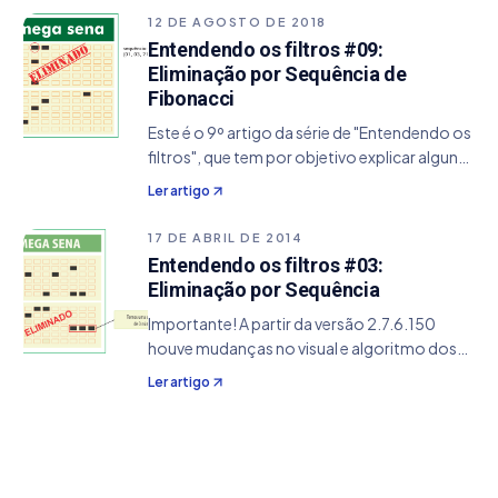
de seus jogos. 1. Informações Estatística…
12 DE AGOSTO DE 2018
Entendendo os filtros #09:
Eliminação por Sequência de
Fibonacci
Este é o 9º artigo da série de "Entendendo os
filtros", que tem por objetivo explicar alguns
conceitos dos filtros do sistema do Joga
Ler artigo
Loterias Profissional. 1. Informações Filtro:
Eliminação por Sequência de Fibonacci…
17 DE ABRIL DE 2014
Entendendo os filtros #03:
Eliminação por Sequência
Importante! A partir da versão 2.7.6.150
houve mudanças no visual e algoritmo dos
filtros. O conceito deste filtro permanece,
Ler artigo
porém para entender a nova estrutura de uso
por favor clique aqui . Este é o 3º artigo da…