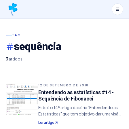
TAG
sequência
3
artigos
12 DE SETEMBRO DE 2018
Entendendo as estatísticas #14 -
Sequência de Fibonacci
Este é o 14º artigo da série "Entendendo as
Estatísticas" que tem objetivo dar uma visão
de conceito da sua utilização, ajudando de
Ler artigo
um modo específico no aperfeiçoamento