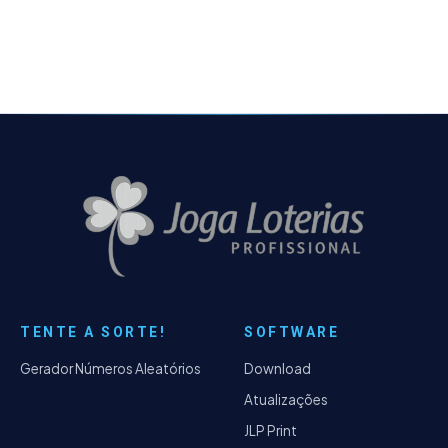
Estatísticas de Dezenas Sequenciais -
Incluído a Estatísticas de Números Inversos -
Incluído a Estatísticas de Sequência de
Fibonacci - Incluído o Filtro de Números
Primos - Incluído o Filtro de Números
Inversos - Incluído o Filtro Sequência de
Fibonacci - Performance de filtragem em
alguns filtros chegando a mais ou menos 4x
mais rápido que nas versões anteriores -
Possibilidade de realizar a filtragem de jogos
através de lotes de arquivos no formato TXT
- Cores de blocos personalizados na lista de
filtros adicionados - Resolvido o bug do Dia
da Sorte e Timemania, que removia os dois
últimos itens entre Mês da Sorte e Time do
TENTE A SORTE!
SOFTWARE
Coração quando definia a opção como
Aleatório.
Gerador Números Aleatórios
Download
Atualizações
JLP Print