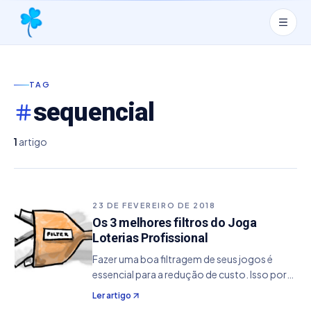
TAG
sequencial
1
artigo
23 DE FEVEREIRO DE 2018
Os 3 melhores filtros do Joga
Loterias Profissional
Fazer uma boa filtragem de seus jogos é
essencial para a redução de custo. Isso por
que além de reduzir o valor da aposta, em
Ler artigo
tese caso o mesmo tenha perda, o prejuízo