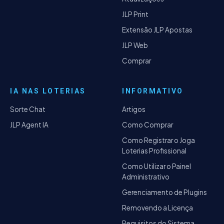
JLP Print
Extensão JLP Apostas
JLP Web
Comprar
IA NAS LOTERIAS
INFORMATIVO
Sorte Chat
Artigos
JLP Agent IA
Como Comprar
Como Registrar o Joga
Loterias Profissional
Como Utilizar o Painel
Administrativo
Gerenciamento de Plugins
Removendo a Licença
Requisitos do Sistema