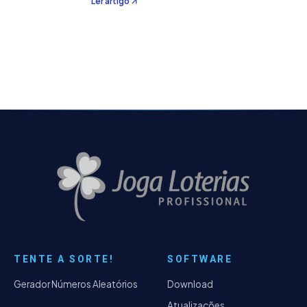
Ler artigo
seguintes definições: De segunda à sábado,
no horário das 20:00 até 22:00, um script
automático…
TENTE A SORTE!
SOFTWARE
Gerador Números Aleatórios
Download
Atualizações