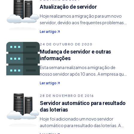
renovação em segundo plano nos últimos
Atualização de servidor
30 dias da licença; Melhorias de estabilidade
Hoje realizamos a migração para um novo
na comunicação com o servidor de licenças.
servidor, devido aos frequentes problemas
enfrentados no servidor anterior, que
Ler artigo
resultavam em instabilidades no site. Com
esta mudança, agora contamos com
24 DE OUTUBRO DE 2020
recursos adicionais para
Mudança de servidor e outras
informações
Esta semana realizamos a migração de
nosso servidor após 10 anos. A empresa que
prestava esse serviço foi comprada e de
Ler artigo
acordo com as novas diretrizes impostas,
optamos pela mudança em um novo
28 DE NOVEMBRO DE 2016
servidor, pois a empresa…
Servidor automático para resultado
das loterias
Hoje foi adicionado um novo servidor
automático para resultado das loterias. A
principal funcionalidade se resume com as