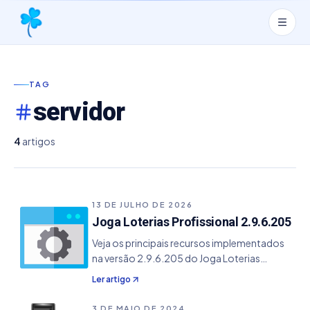
TAG
servidor
4
artigos
13 DE JULHO DE 2026
Joga Loterias Profissional 2.9.6.205
Veja os principais recursos implementados
na versão 2.9.6.205 do Joga Loterias
Profissional. Renovação automática da
Ler artigo
licença ao iniciar o sistema quando o
pagamento já foi efetuado; Verificação de
3 DE MAIO DE 2024