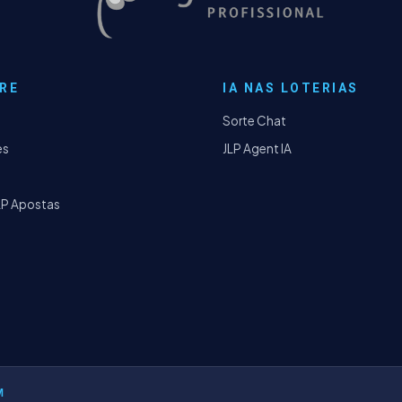
RE
IA NAS LOTERIAS
Sorte Chat
es
JLP Agent IA
LP Apostas
M