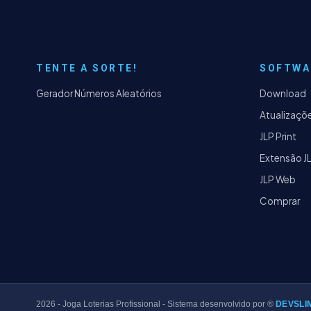
TENTE A SORTE!
SOFTWA
Gerador Números Aleatórios
Download
Atualizaçõ
JLP Print
Extensão J
JLP Web
Comprar
2026
- Joga Loterias Profissional - Sistema desenvolvido por ®
DEVSLI