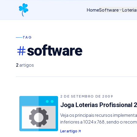
Home
Software
Loteria
TAG
software
2
artigos
2 DE SETEMBRO DE 2009
Joga Loterias Profissional 2
Veja os principais recursos implement
inferiores a 1024 x 768, sendo o reco
de atualização 2.0.4.23.
Ler artigo