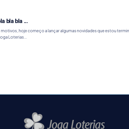
 bla bla ...
s motivos, hoje começo a lançar algumas novidades que estou termi
 Joga Loterias…