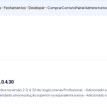
s
Fechamentos
Developer
Comprar
Contato
Painel Administrativ
.0.4.30
ados na versão 2.0.4.30 do Joga Loterias Profissional. - Adicionado 
mendado uma resolução superior ou equivalente a essa - Adicionado 