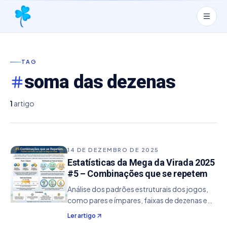
TAG
soma das dezenas
1
artigo
14 DE DEZEMBRO DE 2025
Estatísticas da Mega da Virada 2025
#5 – Combinações que se repetem
Análise dos padrões estruturais dos jogos,
como pares e ímpares, faixas de dezenas e
soma total, mostrando que a estrutura do
Ler artigo
jogo se repete mais do que os números.