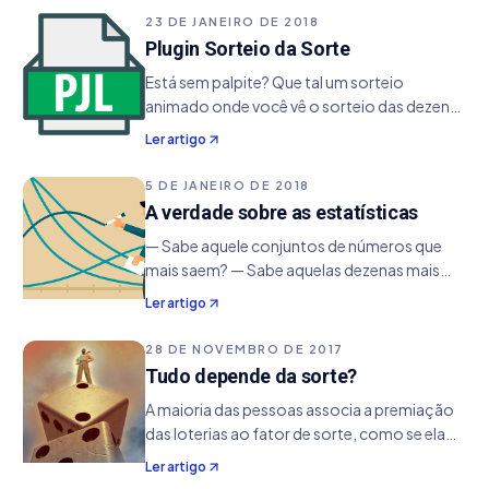
investimento em uma fortuna. No entanto,
23 DE JANEIRO DE 2018
existe um debate…
Plugin Sorteio da Sorte
Está sem palpite? Que tal um sorteio
animado onde você vê o sorteio das dezenas
com a animação de um globo girando
Ler artigo
juntamente com a locução das dezenas.
Essa é a proposta do plugin Sorteio da
5 DE JANEIRO DE 2018
Sorte. Ele tem por objetivo
A verdade sobre as estatísticas
— Sabe aquele conjuntos de números que
mais saem? — Sabe aquelas dezenas mais
atrasadas? — Sabe aquelas dezenas mais
Ler artigo
frequentes? — Sabe o que elas significam
para seu jogo? — Nada! O maior p
28 DE NOVEMBRO DE 2017
Tudo depende da sorte?
A maioria das pessoas associa a premiação
das loterias ao fator de sorte, como se ela
fosse a principal força motriz para o sucesso
Ler artigo
dos seus jogos. Logicamente uma pitada de