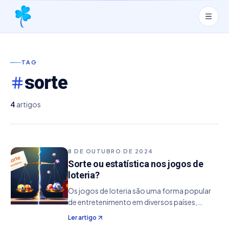
TAG
sorte
4
artigos
8 DE OUTUBRO DE 2024
Sorte ou estatística nos jogos de
loteria?
Os jogos de loteria são uma forma popular
de entretenimento em diversos países,
atraindo milhões de apostadores com a
Ler artigo
esperança de transformar um pequeno